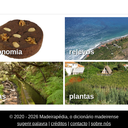
onomia
relevos
as
plantas
© 2020 - 2026 Madeirapédia, o dicionário madeirense
sugerir palavra
|
créditos
|
contacto
|
sobre nós