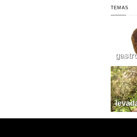
TEMAS
gastr
levad