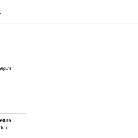
 alguns
retura
rtice