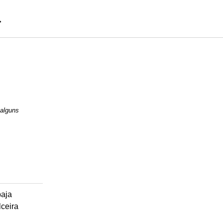
 alguns
baja
lceira