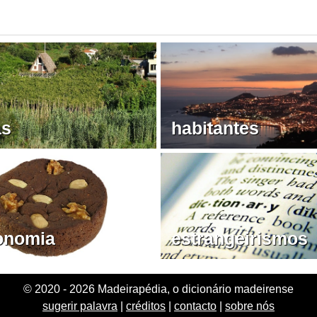
as
habitantes
onomia
estrangeirismos
© 2020 - 2026 Madeirapédia, o dicionário madeirense
sugerir palavra
|
créditos
|
contacto
|
sobre nós