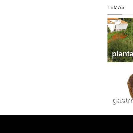
TEMAS
plant
gastr