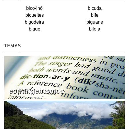
bico-ihó
bicuda
bicueites
bife
bigodeira
biguane
bigue
bilola
TEMAS
estrangeirismos