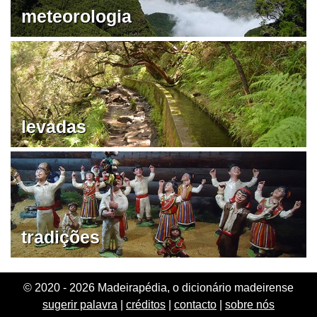
meteorologia
levadas
tradições
© 2020 - 2026 Madeirapédia, o dicionário madeirense
sugerir palavra
|
créditos
|
contacto
|
sobre nós