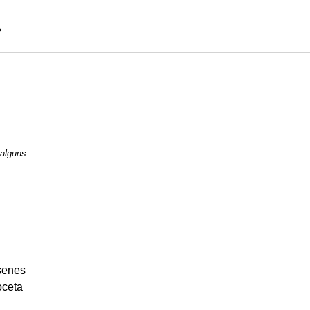
 alguns
senes
oceta