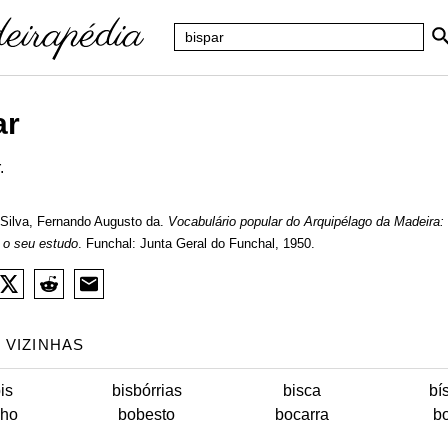
ar
.
Silva, Fernando Augusto da.
Vocabulário popular do Arquipélago da Madeira:
 o seu estudo
. Funchal: Junta Geral do Funchal, 1950.
 VIZINHAS
is
bisbórrias
bisca
bí
lho
bobesto
bocarra
b