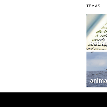
TEMAS
estra
anima