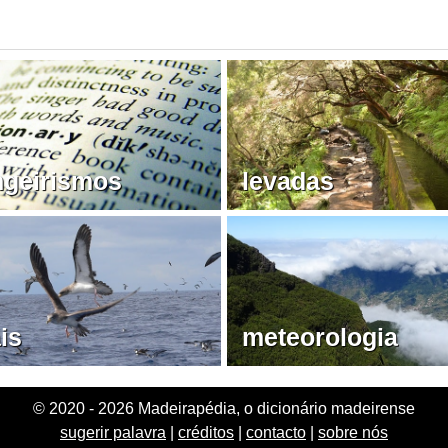
ngeirismos
levadas
is
meteorologia
© 2020 - 2026 Madeirapédia, o dicionário madeirense
sugerir palavra
|
créditos
|
contacto
|
sobre nós