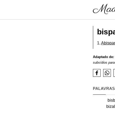
bisp
1.
Abispar
Adaptado de:
subsídios para
PALAVRAS
bisb
biza