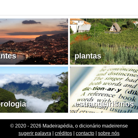
antes
plantas
rologia
estrangeirismos
© 2020 - 2026 Madeirapédia, o dicionário madeirense
sugerir palavra
|
créditos
|
contacto
|
sobre nós