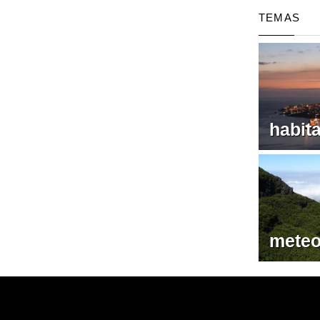
TEMAS
habit
meteo