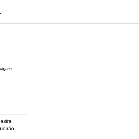
 alguns
lastra
ueirão