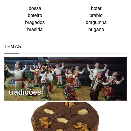
bossa
botar
boteiro
brabio
bragados
braguinha
brasida
brigano
TEMAS
tradições