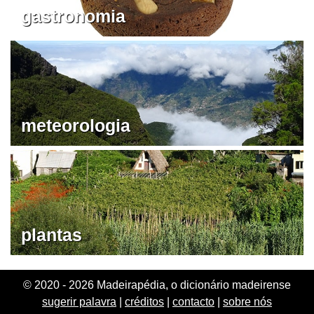
gastronomia
meteorologia
plantas
© 2020 - 2026 Madeirapédia, o dicionário madeirense
sugerir palavra
|
créditos
|
contacto
|
sobre nós