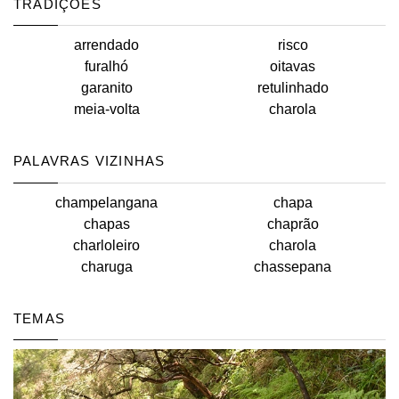
TRADIÇÕES
arrendado
risco
furalhó
oitavas
garanito
retulinhado
meia-volta
charola
PALAVRAS VIZINHAS
champelangana
chapa
chapas
chaprão
charloleiro
charola
charuga
chassepana
TEMAS