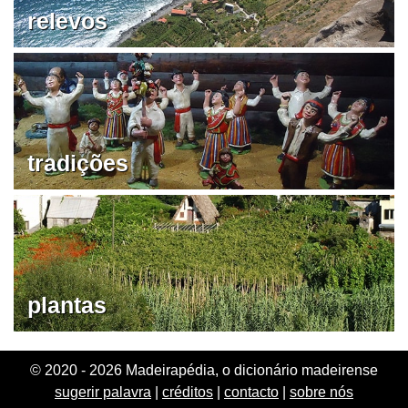
relevos
tradições
plantas
© 2020 - 2026 Madeirapédia, o dicionário madeirense
sugerir palavra
|
créditos
|
contacto
|
sobre nós