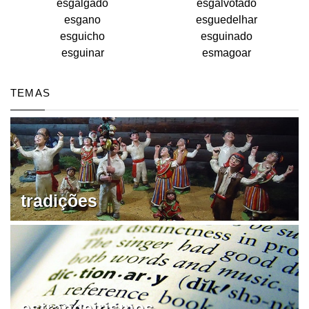
esgalgado
esgalvotado
esgano
esguedelhar
esguicho
esguinado
esguinar
esmagoar
TEMAS
tradições
estrangeirismos