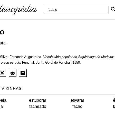
io
ura.
Silva, Fernando Augusto da.
Vocabulário popular do Arquipélago da Madeira:
 o seu estudo
. Funchal: Junta Geral do Funchal, 1950.
 VIZINHAS
pela
estuporar
esvarar
é
ha
facheado
facho
f