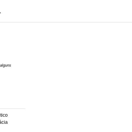
 alguns
tico
ácia