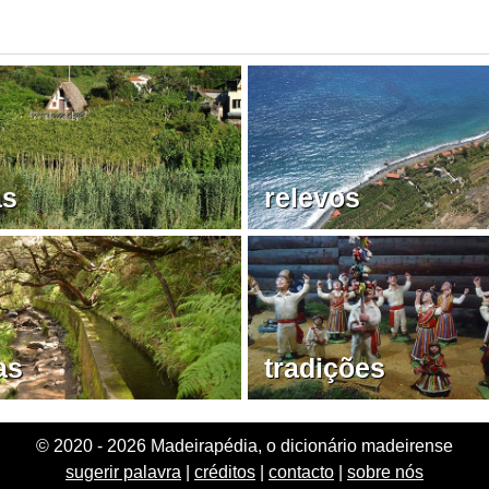
as
relevos
as
tradições
© 2020 - 2026 Madeirapédia, o dicionário madeirense
sugerir palavra
|
créditos
|
contacto
|
sobre nós