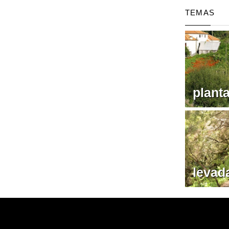
TEMAS
plant
levad