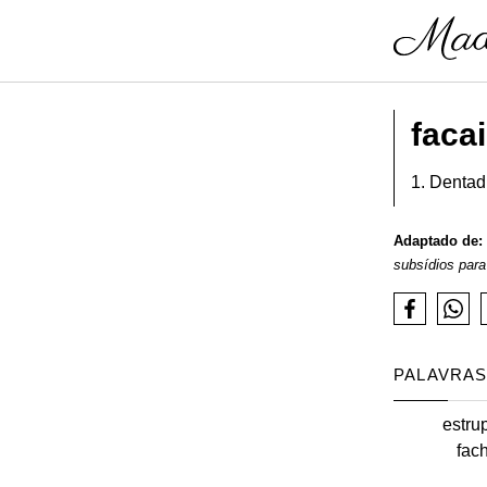
faca
1. Dentad
Adaptado de:
subsídios para
PALAVRAS
estru
fac