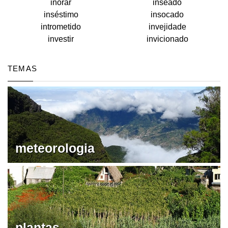
inorar
inseado
inséstimo
insocado
intrometido
invejidade
investir
invicionado
TEMAS
meteorologia
plantas