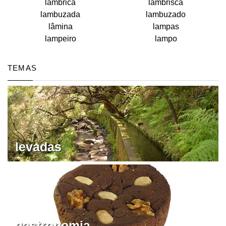
lambrica
lambrisca
lambuzada
lambuzado
lâmina
lampas
lampeiro
lampo
TEMAS
levadas
gastronomia