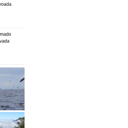
ovoada
smado
evada