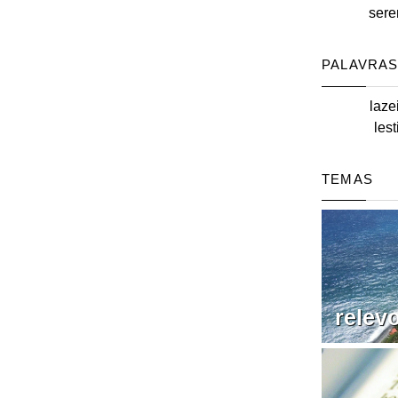
sere
PALAVRAS
laze
lest
TEMAS
relev