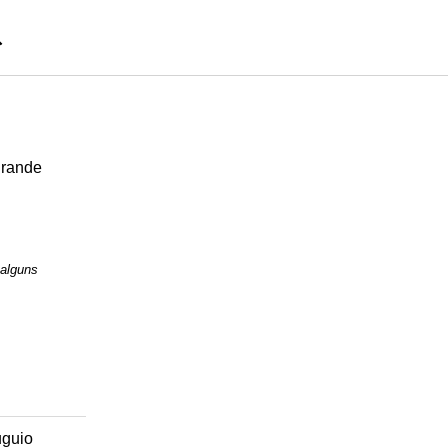
grande
 alguns
uguio