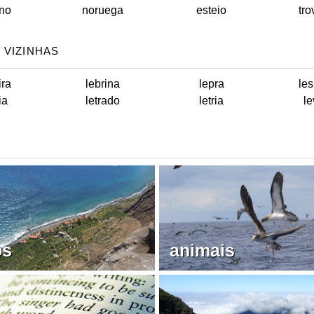
no
noruega
esteio
tr
 VIZINHAS
ira
lebrina
lepra
le
ia
letrado
letria
l
os
animais