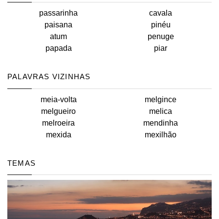
passarinha
cavala
paisana
pinéu
atum
penuge
papada
piar
PALAVRAS VIZINHAS
meia-volta
melgince
melgueiro
melica
melroeira
mendinha
mexida
mexilhão
TEMAS