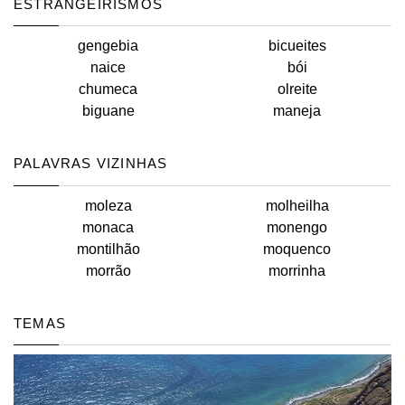
ESTRANGEIRISMOS
gengebia
bicueites
naice
bói
chumeca
olreite
biguane
maneja
PALAVRAS VIZINHAS
moleza
molheilha
monaca
monengo
montilhão
moquenco
morrão
morrinha
TEMAS