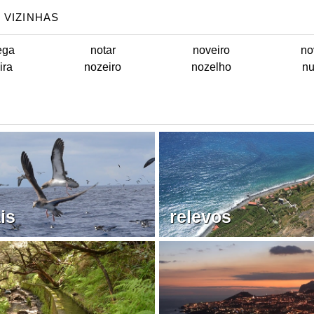
 VIZINHAS
ega
notar
noveiro
no
ira
nozeiro
nozelho
nu
is
relevos