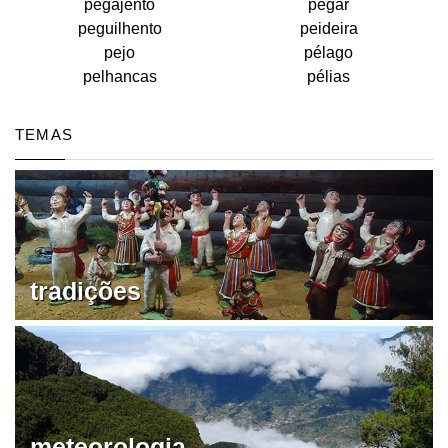
pegajento
pegar
peguilhento
peideira
pejo
pélago
pelhancas
pélias
TEMAS
tradições
meteorologia