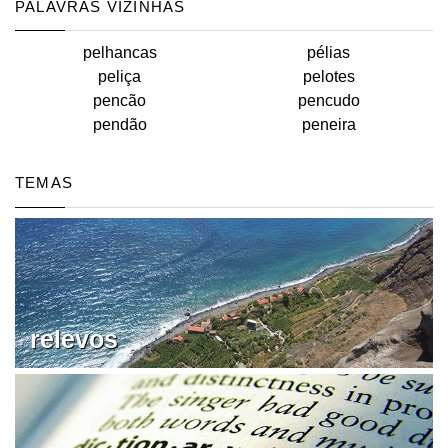
PALAVRAS VIZINHAS
pelhancas
pélias
peliça
pelotes
pencão
pencudo
pendão
peneira
TEMAS
relevos