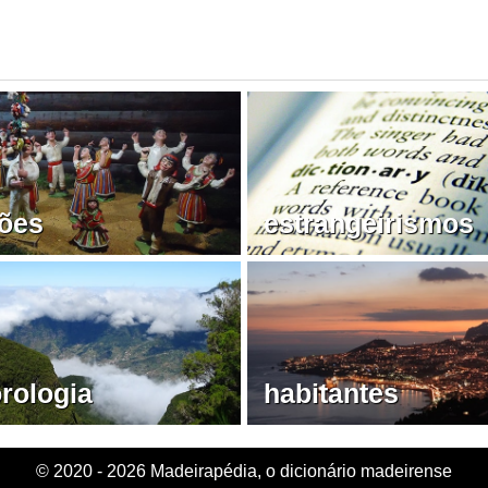
ções
estrangeirismos
rologia
habitantes
© 2020 - 2026 Madeirapédia, o dicionário madeirense