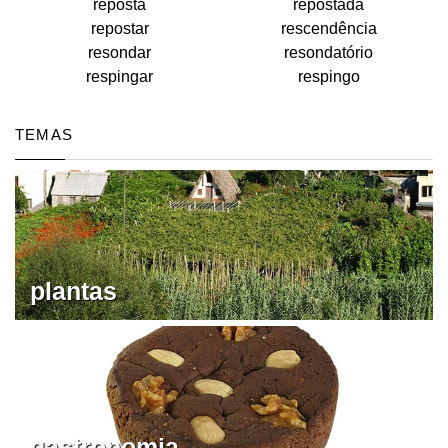
reposta
repostada
repostar
rescendência
resondar
resondatório
respingar
respingo
TEMAS
plantas
gastronomia