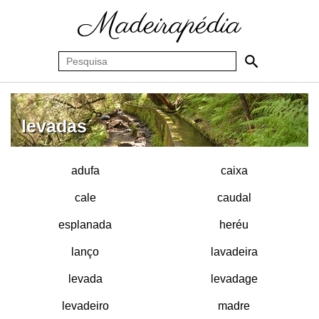
levadas
adufa
caixa
cale
caudal
esplanada
heréu
lanço
lavadeira
levada
levadage
levadeiro
madre