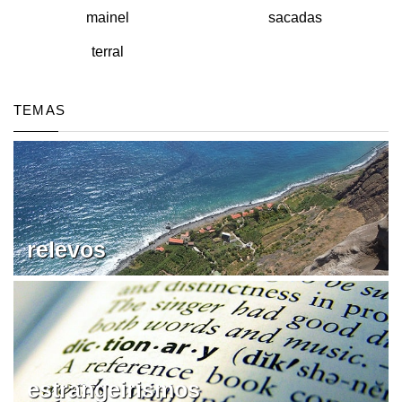
mainel
sacadas
terral
TEMAS
relevos
estrangeirismos