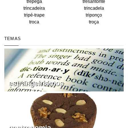
trépega
tresantonte
trincadeira
trincadela
tripé-trape
triponço
troca
troça
TEMAS
estrangeirismos
gastronomia