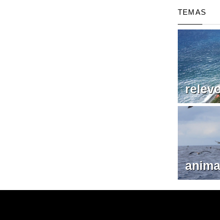
TEMAS
relev
anima