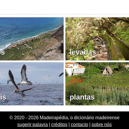
os
levadas
is
plantas
© 2020 - 2026 Madeirapédia, o dicionário madeirense
sugerir palavra
|
créditos
|
contacto
|
sobre nós