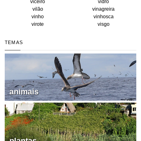
viceiro
vidro
vilão
vinagreira
vinho
vinhosca
virote
visgo
TEMAS
animais
plantas