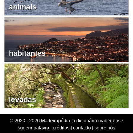
animais
habitantes
levadas
© 2020 - 2026 Madeirapédia, o dicionário madeirense
sugerir palavra
|
créditos
|
contacto
|
sobre nós