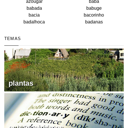
azougar
babá
babada
babuge
bacia
bacorinho
badalhoca
badanas
TEMAS
plantas
estrangeirismos