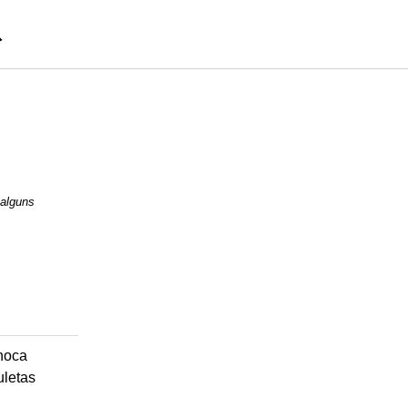
 alguns
hoca
uletas