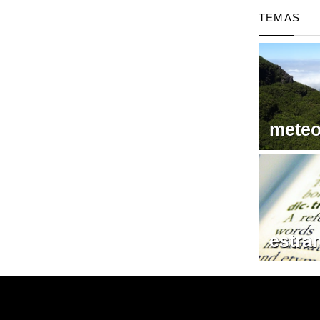
TEMAS
meteo
estra