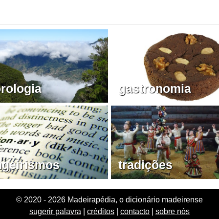
rologia
gastronomia
ngeirismos
tradições
© 2020 - 2026 Madeirapédia, o dicionário madeirense
sugerir palavra
|
créditos
|
contacto
|
sobre nós