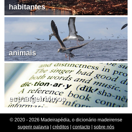
habitantes
animais
estrangeirismos
© 2020 - 2026 Madeirapédia, o dicionário madeirense
sugerir palavra
|
créditos
|
contacto
|
sobre nós