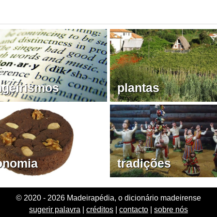
ngeirismos
plantas
onomia
tradições
© 2020 - 2026 Madeirapédia, o dicionário madeirense
sugerir palavra
|
créditos
|
contacto
|
sobre nós