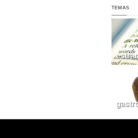
TEMAS
estra
gastr