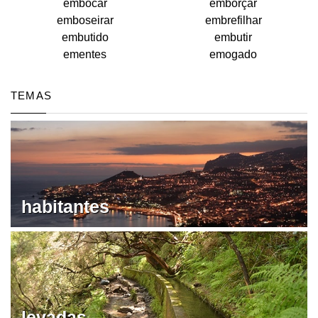
embocar
emborçar
emboseirar
embrefilhar
embutido
embutir
ementes
emogado
TEMAS
habitantes
levadas