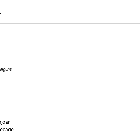
 alguns
njoar
ocado