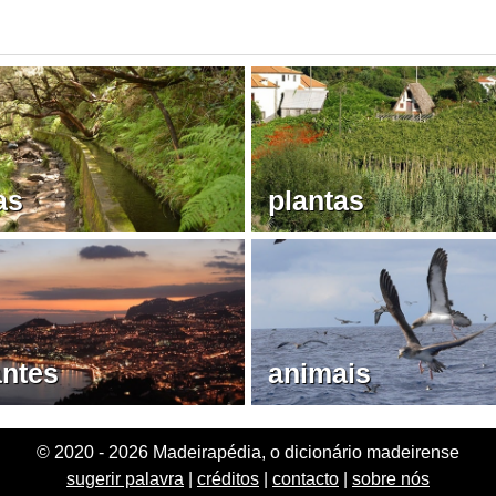
as
plantas
antes
animais
© 2020 - 2026 Madeirapédia, o dicionário madeirense
sugerir palavra
|
créditos
|
contacto
|
sobre nós