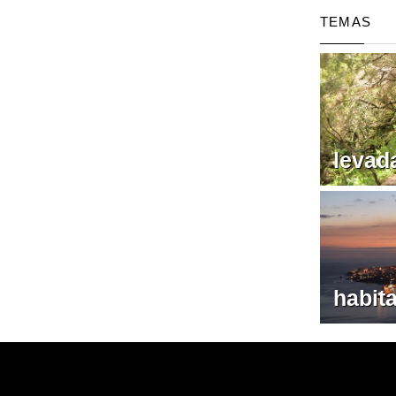
TEMAS
levad
habit