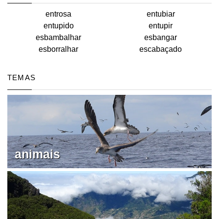
entrosa
entubiar
entupido
entupir
esbambalhar
esbangar
esborralhar
escabaçado
TEMAS
animais