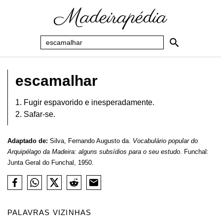
escamalhar
1. Fugir espavorido e inesperadamente.
2. Safar-se.
Adaptado de:
Silva, Fernando Augusto da.
Vocabulário popular do
Arquipélago da Madeira: alguns subsídios para o seu estudo
. Funchal:
Junta Geral do Funchal, 1950.
PALAVRAS VIZINHAS