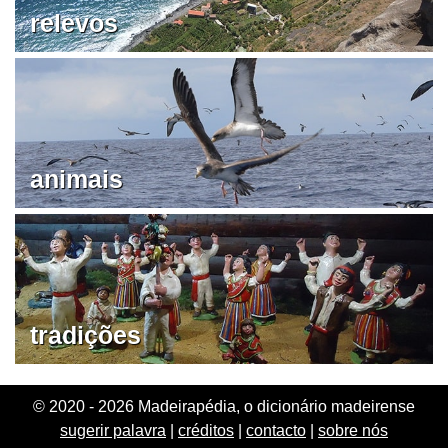
relevos
animais
tradições
© 2020 - 2026 Madeirapédia, o dicionário madeirense
sugerir palavra
|
créditos
|
contacto
|
sobre nós