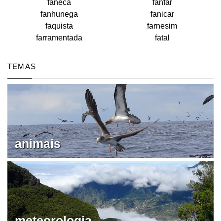
faneca
fanfar
fanhunega
fanicar
faquista
farnesim
farramentada
fatal
TEMAS
animais
meteorologia