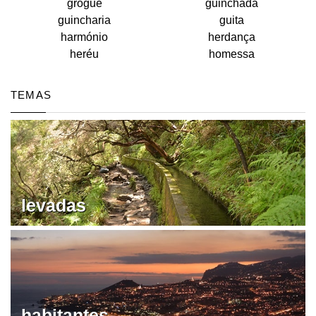
grogue
guinchada
guincharia
guita
harmónio
herdança
heréu
homessa
TEMAS
levadas
habitantes