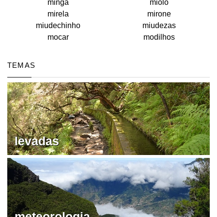
minga
miolo
mirela
mirone
miudechinho
miudezas
mocar
modilhos
TEMAS
levadas
meteorologia