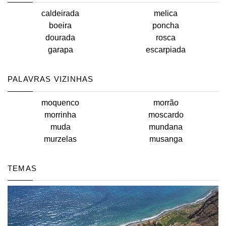
caldeirada
melica
boeira
poncha
dourada
rosca
garapa
escarpiada
PALAVRAS VIZINHAS
moquenco
morrão
morrinha
moscardo
muda
mundana
murzelas
musanga
TEMAS