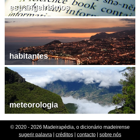
estrangeirismos
habitantes
meteorologia
© 2020 - 2026 Madeirapédia, o dicionário madeirense
sugerir palavra
|
créditos
|
contacto
|
sobre nós