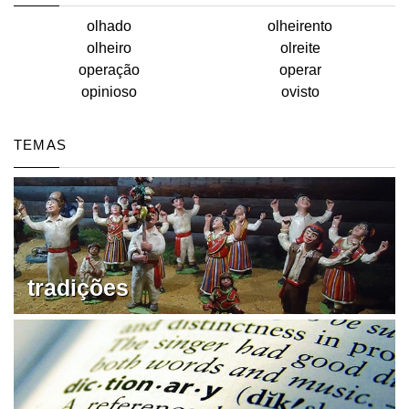
olhado
olheirento
olheiro
olreite
operação
operar
opinioso
ovisto
TEMAS
tradições