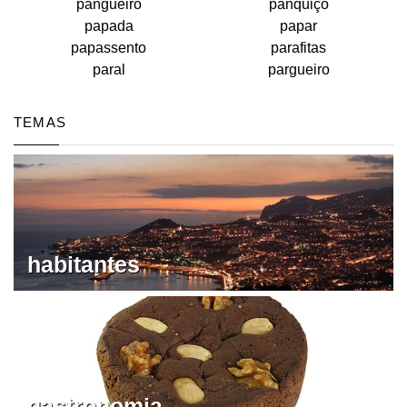
pangueiro
panquiço
papada
papar
papassento
parafitas
paral
pargueiro
TEMAS
habitantes
gastronomia