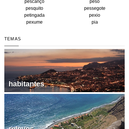
pescanço
peso
pesquito
pessegote
petingada
pexio
pexume
pia
TEMAS
habitantes
relevos