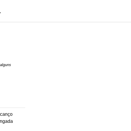
 alguns
canço
ingada