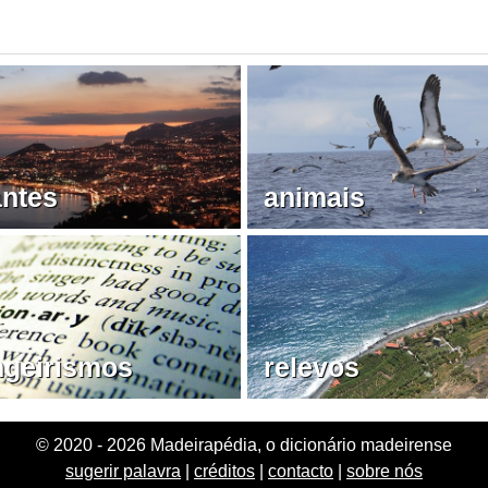
antes
animais
ngeirismos
relevos
© 2020 - 2026 Madeirapédia, o dicionário madeirense
sugerir palavra
|
créditos
|
contacto
|
sobre nós