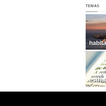
TEMAS
habit
estra