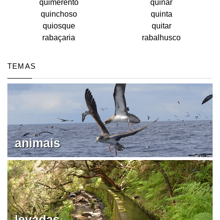
quimerento
quinar
quinchoso
quinta
quiosque
quitar
rabaçaria
rabalhusco
TEMAS
animais
levadas