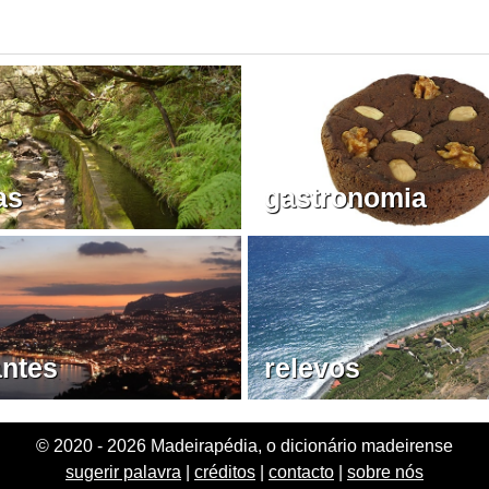
as
gastronomia
antes
relevos
© 2020 - 2026 Madeirapédia, o dicionário madeirense
sugerir palavra
|
créditos
|
contacto
|
sobre nós