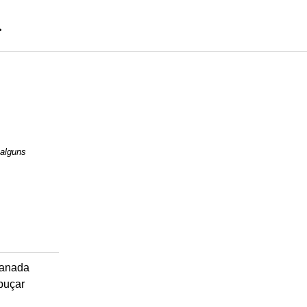
 alguns
anada
buçar