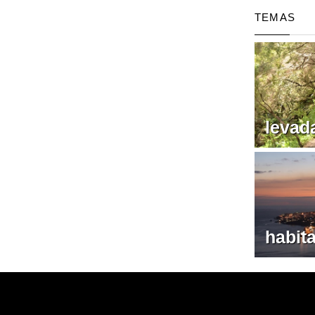
TEMAS
levad
habit