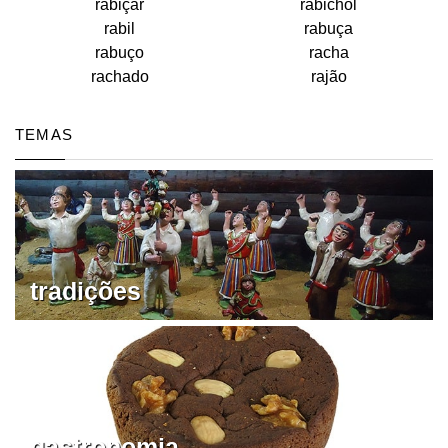
rabiçar
rabichol
rabil
rabuça
rabuço
racha
rachado
rajão
TEMAS
tradições
gastronomia