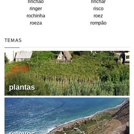
rinchão
rinchar
ringer
risco
rochinha
roez
roeza
rompão
TEMAS
plantas
relevos