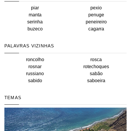
piar
pexio
manta
penuge
serinha
peneireiro
buzeco
cagarra
PALAVRAS VIZINHAS
roncolho
rosca
rosnar
rotechoques
russiano
sabão
sabido
saboeira
TEMAS