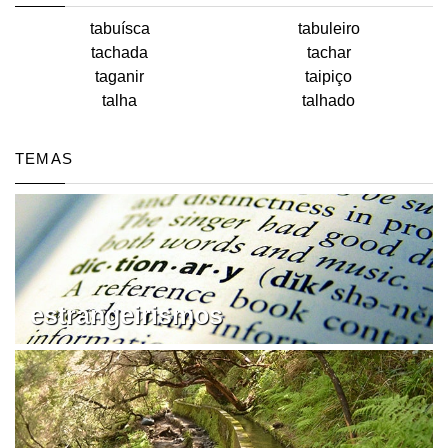
tabuísca
tabuleiro
tachada
tachar
taganir
taipiço
talha
talhado
TEMAS
estrangeirismos