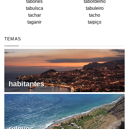
tabonês
tabordelho
tabuísca
tabuleiro
tachar
tacho
taganir
taipiço
TEMAS
habitantes
relevos