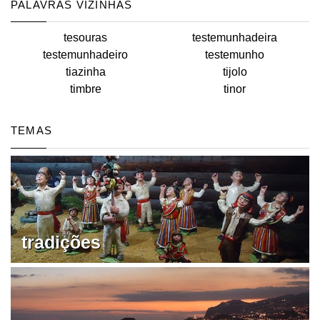
PALAVRAS VIZINHAS
tesouras
testemunhadeira
testemunhadeiro
testemunho
tiazinha
tijolo
timbre
tinor
TEMAS
tradições