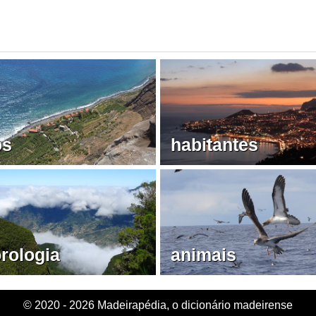
os
habitantes
rologia
animais
© 2020 - 2026 Madeirapédia, o dicionário madeirense