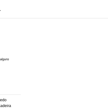
 alguns
redo
cadeira