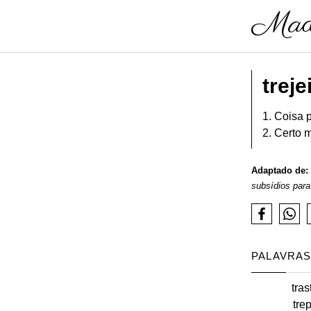
treje
1. Coisa 
2. Certo 
Adaptado de:
subsídios para
PALAVRAS
tras
tre