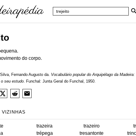
ito
pequena.
movimento do corpo.
Silva, Fernando Augusto da.
Vocabulário popular do Arquipélago da Madeira:
 o seu estudo
. Funchal: Junta Geral do Funchal, 1950.
 VIZINHAS
te
trazeira
trazeiro
t
pa
trépega
tresantonte
trin