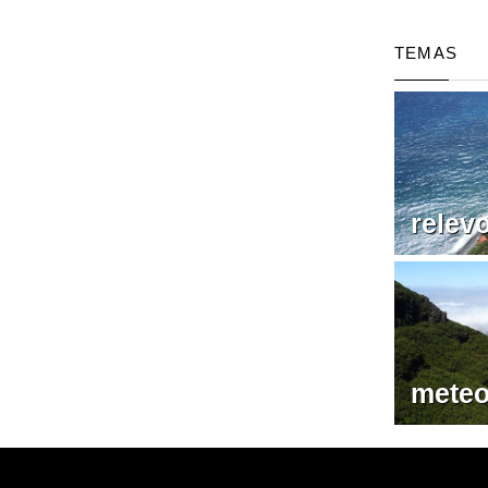
TEMAS
relev
meteo